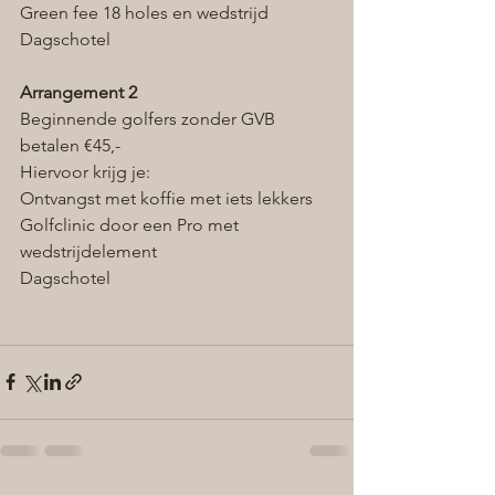
Green fee 18 holes en wedstrijd
Dagschotel
Arrangement 2
Beginnende golfers zonder GVB 
betalen €45,-
Hiervoor krijg je:
Ontvangst met koffie met iets lekkers
Golfclinic door een Pro met 
wedstrijdelement
Dagschotel 