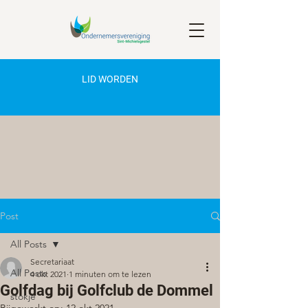
LID WORDEN
Post
All Posts
Secretariaat
All Posts
4 okt 2021
1 minuten om te lezen
Golfdag bij Golfclub de Dommel
stokje